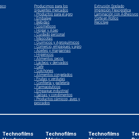
gico
Producimos para los
Extrusión Soplado
siguientes mercados
Impresión Flexográfica
› Productos para el agro
Laminación con Adhesivos
› Embalaje
Corte en Rollos
› Bebidas
Reciclaje
› Cosméticos
› Hogar y Aseo
› Cuidado personal
› Mascotas
› Químicos y Agroquímicos
› Comercio, empaques y agro
› Aceites y margarinas
› Higiénicos
› Alimentos secos
› Lácteos y derivados
› Café
› Colchones
› Alimentos congelados
› Frutas y verduras
› Confitería y galletería
› Farmacéuticos
› Empaque industrial
› Salsas y condimentos
› Productos cárnicos, aves y
pescados
Technofilms
Technofilms
Technofilms
Te